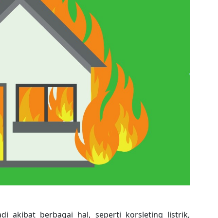
i akibat berbagai hal, seperti korsleting listrik,