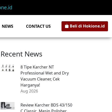
ne.id
Beli di Hokione.id
NEWS
CONTACT US
Recent News
8 Tipe Karcher NT
Professional Wet and Dry
Vacuum Cleaner, Cek
Harganya!
Aug 2026
Review Karcher BDS 43/150
C Classic, Mesin Polisher