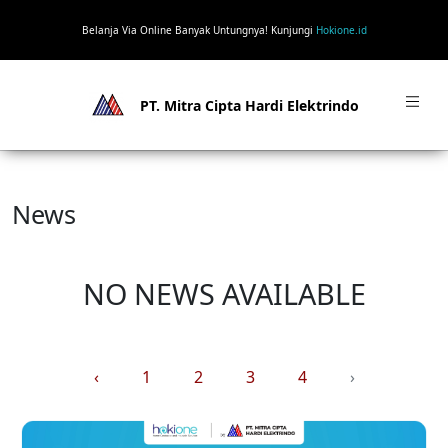
Belanja Via Online Banyak Untungnya! Kunjungi
Hokione.id
PT. Mitra Cipta Hardi Elektrindo
News
NO NEWS AVAILABLE
‹
1
2
3
4
›