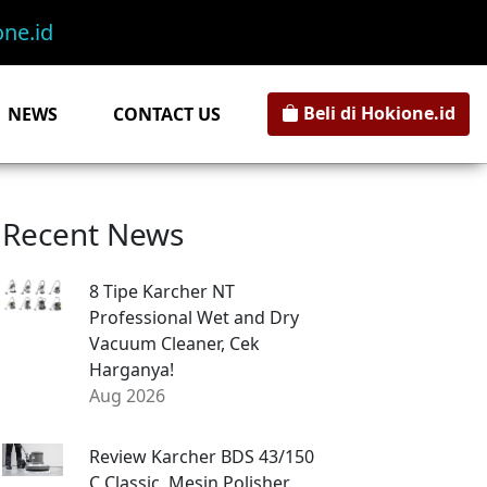
ne.id
Beli di Hokione.id
NEWS
CONTACT US
Recent News
8 Tipe Karcher NT
Professional Wet and Dry
Vacuum Cleaner, Cek
Harganya!
Aug 2026
Review Karcher BDS 43/150
C Classic, Mesin Polisher